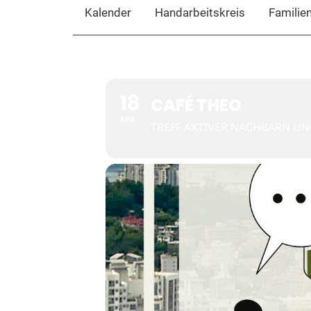
Kalender
Handarbeitskreis
Familie
18
CAFÉ THEO
APR
TREFF AKTIVER NACHBARN U