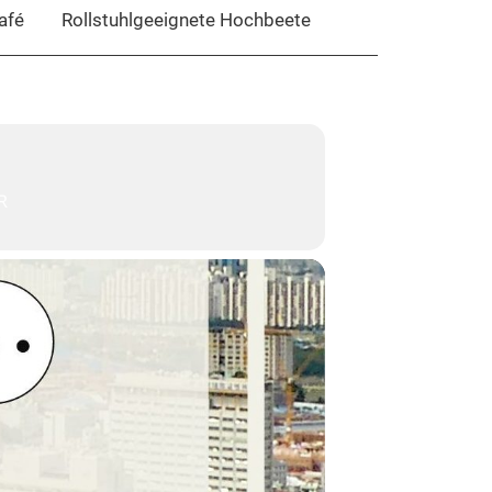
afé
Rollstuhlgeeignete Hochbeete
R