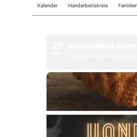
Kalender
Handarbeitskreis
Familie
29
HANDARBEITSKREI
MAE
GEMEINSAMES HÄKELN, STRI