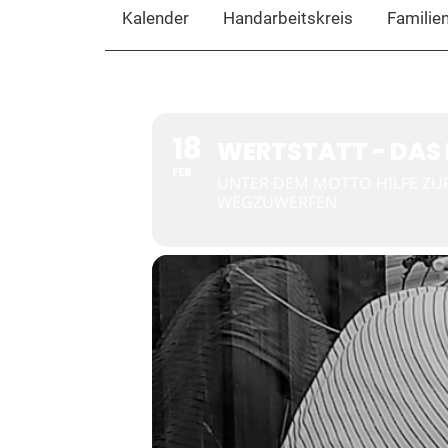
Kalender
Handarbeitskreis
Familie
18
WERTSTATT - DAS 
FEB
UNTER DEM MOTTO HILFE ZUR 
WEGZUWERFEN