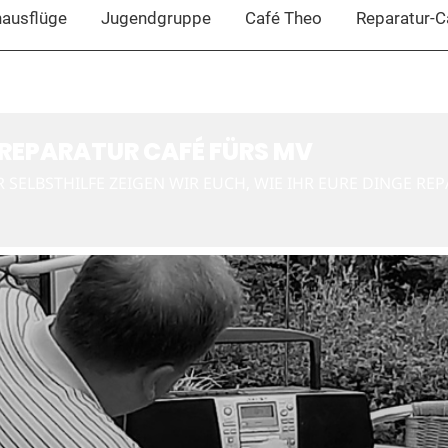
nausflüge
Jugendgruppe
Café Theo
Reparatur-C
REPARATUR CAFÉ FÜRS MV
SELBSTHILFE ZEIGEN WIR EUCH, WIE IHR EURE DINGE REP